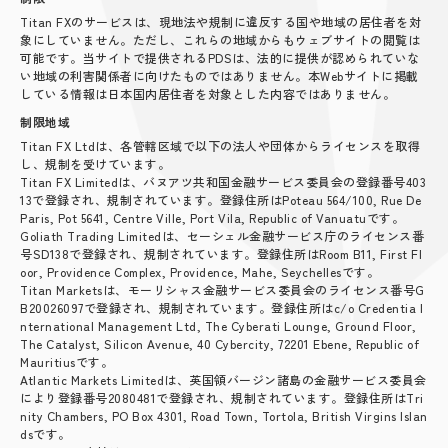
Titan FXのサービスは、現地法や規制に違反する国や地域の居住者を対
象にしていません。ただし、これらの地域からもウェブサイトの閲覧は
可能です。当サイトで提供されるPDSは、法的に提供が認められていな
い地域の利害関係者に向けたものではありません。本Webサイトに掲載
している情報は日本国内居住者を対象とした内容ではありません。
制限地域
Titan FX Ltdは、各管轄区域で以下の法人や団体からライセンスを取得
し、規制を受けています。
Titan FX Limitedは、バヌアツ共和国金融サービス委員会の登録番号403
13で登録され、規制されています。登録住所はPoteau 564/100, Rue De
Paris, Pot 5641, Centre Ville, Port Vila, Republic of Vanuatuです。
Goliath Trading Limitedは、セーシェル金融サービス庁のライセンス番
号SD138で登録され、規制されています。登録住所はRoom B11, First Fl
oor, Providence Complex, Providence, Mahe, Seychellesです。
Titan Marketsは、モーリシャス金融サービス委員会のライセンス番号G
B20026097で登録され、規制されています。登録住所はc/o Credentia I
nternational Management Ltd, The Cyberati Lounge, Ground Floor,
The Catalyst, Silicon Avenue, 40 Cybercity, 72201 Ebene, Republic of
Mauritiusです。
Atlantic Markets Limitedは、英国領バージン諸島の金融サービス委員会
により登録番号2080481で登録され、規制されています。登録住所はTri
nity Chambers, PO Box 4301, Road Town, Tortola, British Virgins Islan
dsです。