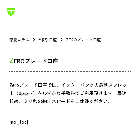
恋愛コラム
#取引口座
ZEROブレード口座
Z
EROブレード口座
Zeroブレード口座では、インターバンクの最狭スプレッ
ド（0pip〜）をわずかな手数料でご利用頂けます。最速
接続、ミリ秒の約定スピードをご体験ください。
[no_toc]