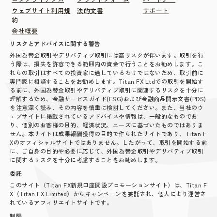
ウェブサイト利用規
法的文書
サポート
約
会社概要
リスクとアドバイスに関する警告
外国為替金取引やデリバティブ取引には高リスクが伴います。取引を行
う際は、損失を許容できる範囲内の資金で行うことをお勧めします。こ
れらの取引はすべての投資家に適しているわけではないため、取引前に
専門家に相談することをお勧めします。Titan FX Ltdでの取引を開始す
る前に、外国為替金取引やデリバティブ取引に関連するリスクを十分に
理解するため、金融サービスガイド(FSG)および金融商品開示文書(PDS)
を注意深く読み、その内容を慎重に検討してください。また、当社のウ
ェブサイトに掲載されているアドバイスや情報は、一般的なものであ
り、個別のお客様の目的、経済状況、ニーズに基づいたものではありま
せん。本サイトは成果報酬獲得の目的で作られたサイトであり、Titan F
Xのオフィシャルサイトではありません。したがって、取引を開始する前
に、ご自身の目的や必要に応じて、外国為替金取引やデリバティブ取引
に関するリスクを十分に考慮することをお勧めします。
委託
このサイト（Titan FX新規口座開設プロモーションサイト）は、Titan F
X（Titan FX Limited）からキャンペーンを委託され、個人により運営さ
れているアフィリエイトサイトです。
制限