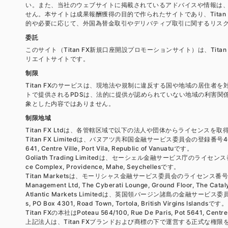
い。また、当社のウェブサイトに掲載されているアドバイスや情報は
せん。本サイトは成果報酬獲得の目的で作られたサイトであり、Tita
的や必要に応じて、外国為替金取引やデリバティブ取引に関するリス
委託
このサイト（Titan FX新規口座開設プロモーションサイト）は、Titan
リエイトサイトです。
制限
Titan FXのサービスは、現地法や規制に違反する国や地域の居住
トで提供されるPDSは、法的に提供が認められていない地域の利害関
象とした内容ではありません。
制限地域
Titan FX Ltdは、各管轄区域で以下の法人や団体からライセンスを
Titan FX Limitedは、バヌアツ共和国金融サービス委員会の登録番号4031
641, Centre Ville, Port Vila, Republic of Vanuatuです。
Goliath Trading Limitedは、セーシェル金融サービス庁のライセンス番
ce Complex, Providence, Mahe, Seychellesです。
Titan Marketsは、モーリシャス金融サービス委員会のライセンス番号GB20
Management Ltd, The Cyberati Lounge, Ground Floor, The Cataly
Atlantic Markets Limitedは、英国領バージン諸島の金融サービ
s, PO Box 4301, Road Town, Tortola, British Virgins Islandsです。
Titan FXの本社はPoteau 564/100, Rue De Paris, Pot 5641, Centr
上記法人は、Titan FXブランドおよび商標の下で運営する正式な権限