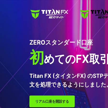
ZEROスタンダード口座
初
めてのFX取
Titan FX (タイタンFX
文を処理できるようにしました
リアル口座を開設する