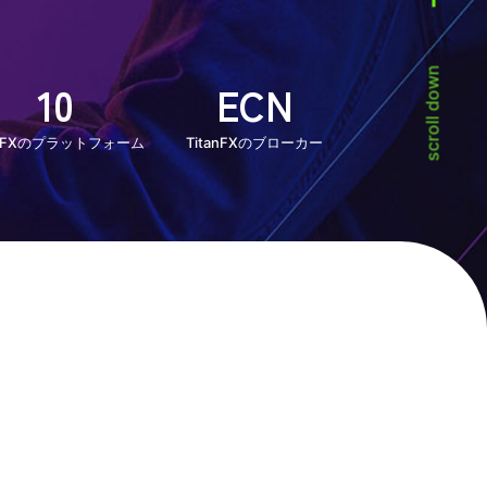
scroll down
10
ECN
anFXのプラットフォーム
TitanFXのブローカー