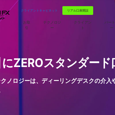
クライアントキャビネット
リアル口座開設
お取
テクノロジ
クライアン
パー
引
ー
ト
ー
引にZEROスタンダード
) のSTPテクノロジーは、ディーリングデスクの
。