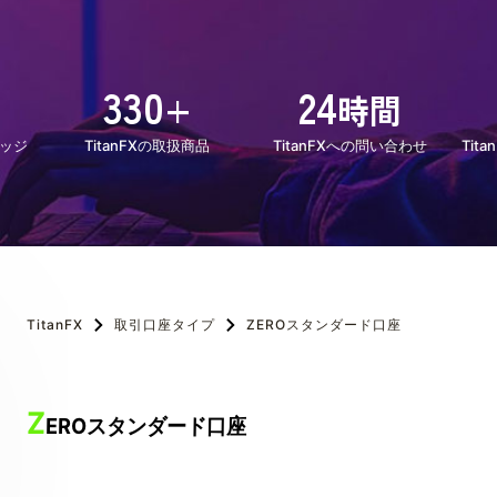
330
24
+
時間
レッジ
TitanFXの取扱商品
TitanFXへの問い合わせ
Tit
TitanFX
取引口座タイプ
ZEROスタンダード口座
Z
EROスタンダード口座