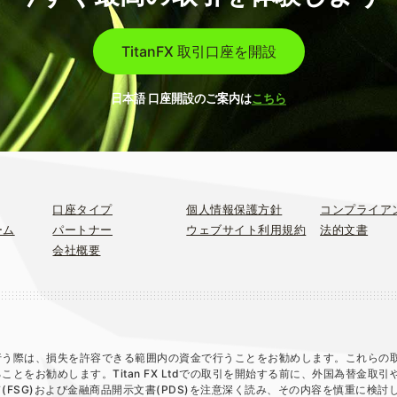
TitanFX 取引口座を開設
日本語 口座開設のご案内は
こちら
口座タイプ
個人情報保護方針
コンプライア
ーム
パートナー
ウェブサイト利用規約
法的文書
会社概要
行う際は、損失を許容できる範囲内の資金で行うことをお勧めします。これらの
をお勧めします。Titan FX Ltdでの取引を開始する前に、外国為替金取引
FSG)および金融商品開示文書(PDS)を注意深く読み、その内容を慎重に検討