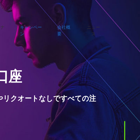
トナ
キャンペー
会社概
ニュー
ン
要
ス
口座
介入やリクオートなしですべての注