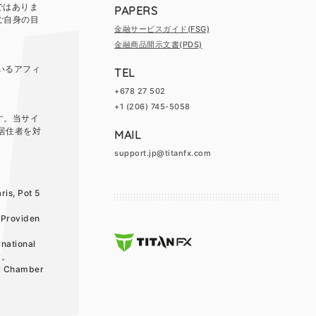
ではありま
PAPERS
ご自身の目
金融サービスガイド(FSG)
金融商品開示文書(PDS)
ているアフィ
TEL
+678 27 502
+1 (206) 745-5058
す。当サイ
居住者を対
MAIL
support.jp@titanfx.com
, Pot 5
roviden
tional
です。
Chamber