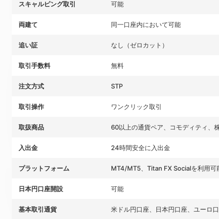
スキャルピング取引
可能
両建て
同一口座内において可能
追い証
なし（ゼロカット）
取引手数料
無料
注文方式
STP
取引操作
ワンクリック取引
取扱商品
60以上の通貨ペア、コモディティ、
入出金
24時間安全に入出金
プラットフォーム
MT4/MT5、Titan FX Socialを利用可
日本円口座開設
可能
基本取引通貨
米ドル円口座、日本円口座、ユーロ口