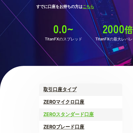
すでに口座をお持ちの方は
こちら
0.0~
2000
倍
TitanFXのスプレッド
TitanFXの最大レバ
取引口座タイプ
ZEROマイクロ口座
ZEROスタンダード口座
ZEROブレード口座