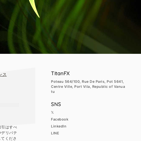
TitanFX
ンス
Poteau 564/100, Rue De Paris, Pot 5641,
Centre Ville, Port Vila, Republic of Vanua
tu
SNS
𝕏
Facebook
LinkedIn
取引はすべ
やデリバテ
LINE
してくださ